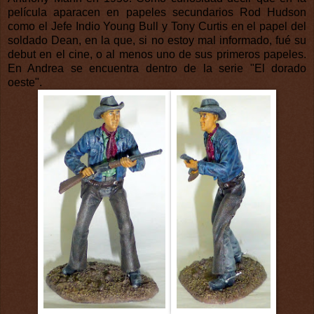
película aparacen en papeles secundarios Rod Hudson
como el Jefe Indio
Young Bull y Tony Curtis en el papel del
soldado Dean, en la que, si no estoy mal informado, fué su
debut en el cine, o al menos uno de sus primeros papeles.
En Andrea se encuentra dentro de la serie "El dorado
oeste".