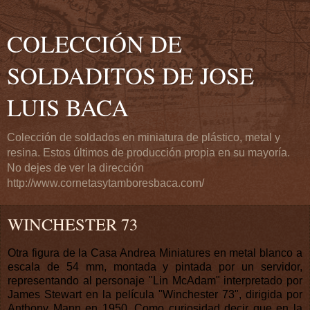
COLECCIÓN DE
SOLDADITOS DE JOSE
LUIS BACA
Colección de soldados en miniatura de plástico, metal y
resina. Estos últimos de producción propia en su mayoría.
No dejes de ver la dirección
http://www.cornetasytamboresbaca.com/
WINCHESTER 73
Otra figura de la Casa Andrea Miniatures en metal blanco a
escala de
54
mm, montada y pintada por un servidor,
representando al personaje "Lin McAdam" interpretado por
James Stewart
en la
película "Winchester 73", dirigida por
Anthony Mann en 1950. Como curiosidad decir que en la